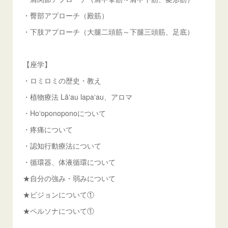
・臀部アプローチ（殿筋）
・下肢アプローチ（大腿二頭筋～下腿三頭筋、足底）
【座学】
・ロミロミの歴史・教え
・植物療法 Lāʻau lapaʻau、アロマ
・Hoʻoponoponoについて
・疼痛について
・認知行動療法について
・循環器、体液循環について
★自分の強み・弱みについて
★ビジョンについて①
★ペルソナについて①