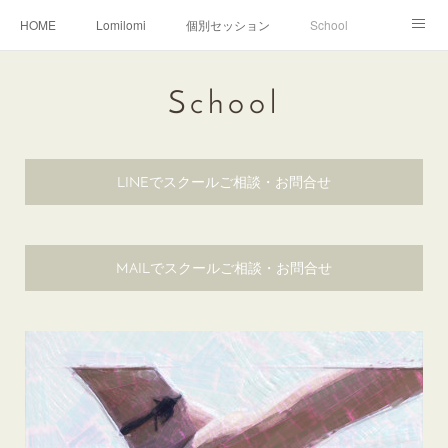
HOME
Lomilomi
個別セッション
School
About Hoapili
お客様の声|Q&A
受講生の声|Q&A
School
School無料説明会
LINEでスクールご相談・お問合せ
MAILでスクールご相談・お問合せ