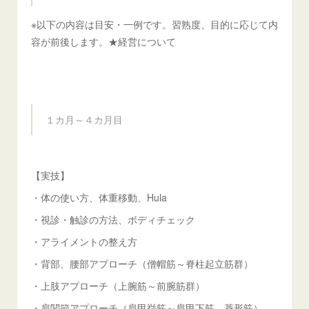
※以下の内容は目安・一例です。習熟度、目的に応じて内
容が前後します。★経営について
１カ月～４カ月目
【実技】
・体の使い方、体重移動、Hula
・視診・触診の方法、ボディチェック
・アライメントの整え方
・背部、腰部アプローチ（僧帽筋～脊柱起立筋群）
・上肢アプローチ（上腕筋～前腕筋群）
・肩関節アプローチ（肩甲挙筋～肩甲下筋、菱形筋）