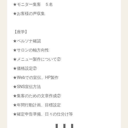
★モニター集客 ５名
★お客様の声収集
【座学】
★ペルソナ確認
★サロンの軸方向性
★メニュー製作について②
★価格設定②
★Webでの宣伝、HP製作
★SNS宣伝方法
★集客のための文章作成②
★年間行動計画、目標設定
★確定申告準備、日々の仕分け等
⬇︎⬇︎⬇︎