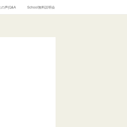
の声|Q&A
School無料説明会