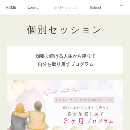
HOME
Lomilomi
個別セッション
School
About Hoapili
お客様の声|Q&A
受講生の声|Q&A
個別セッション
School無料説明会
頑張り続ける人生から降りて
自分を取り戻すプログラム