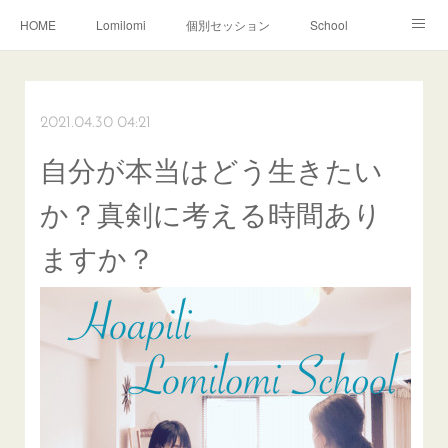
HOME
Lomilomi
個別セッション
School
About Hoapili
お客様の声|Q&A
受講生の声|Q&A
School無料説明会
2021.04.30 04:21
自分が本当はどう生きたい
か？真剣に考える時間あり
ますか？