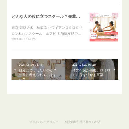
どんな人の役に立つスクール？先輩に聞きました♪
東京 御茶ノ水 秋葉原 ハワイアンロミロミサ
ロン&amp;スクール ホアピリ 加藤友紀で…
2024.04.07 09:25
2021.05.26 08:15
2021.04.29 01:25
自分はどうしたいのか？
体の不調が回復、ロミロ
一番に考えられています
ミに身を任せる至福
か？
プライバシーポリシー
特定商取引法に基づく表記