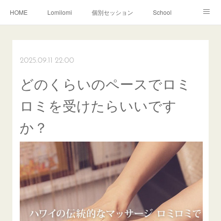
HOME
Lomilomi
個別セッション
School
About Hoapili
お客様の声|Q&A
受講生の声|Q&A
School無料説明会
2025.09.11 22:00
どのくらいのペースでロミ
ロミを受けたらいいです
か？