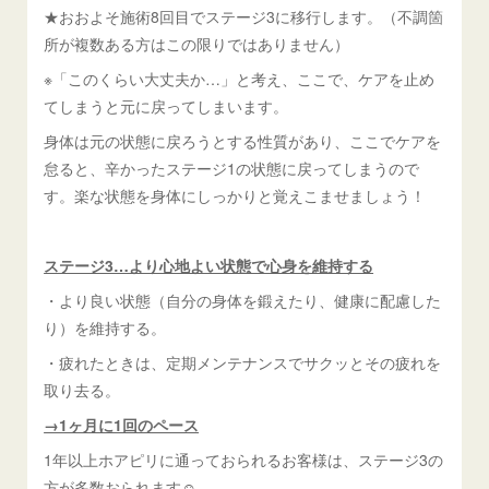
★おおよそ施術8回目でステージ3に移行します。（不調箇
所が複数ある方はこの限りではありません）
※「このくらい大丈夫か…」と考え、ここで、ケアを止め
てしまうと元に戻ってしまいます。
身体は元の状態に戻ろうとする性質があり、ここでケアを
怠ると、辛かったステージ1の状態に戻ってしまうので
す。楽な状態を身体にしっかりと覚えこませましょう！
ステージ3…より心地よい状態で心身を維持する
・より良い状態（自分の身体を鍛えたり、健康に配慮した
り）を維持する。
・疲れたときは、定期メンテナンスでサクッとその疲れを
取り去る。
→1ヶ月に1回のペース
1年以上ホアピリに通っておられるお客様は、ステージ3の
方が多数おられます☺️