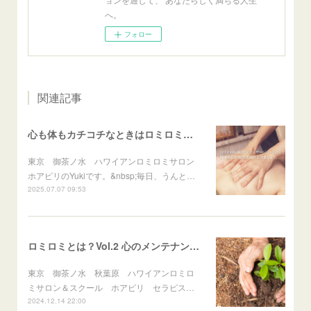
へ。
フォロー
関連記事
心も体もカチコチなときはロミロミを思い出して♪
東京 御茶ノ水 ハワイアンロミロミサロン
ホアピリのYukiです。&nbsp;毎日、うんと…
2025.07.07 09:53
ロミロミとは？Vol.2 心のメンテナンスタイム
東京 御茶ノ水 秋葉原 ハワイアンロミロ
ミサロン＆スクール ホアピリ セラピス…
2024.12.14 22:00