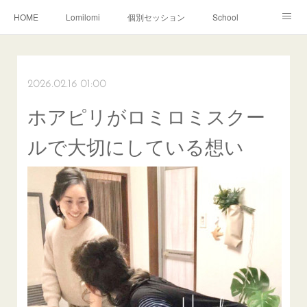
HOME
Lomilomi
個別セッション
School
About Hoapili
お客様の声|Q&A
受講生の声|Q&A
School無料説明会
2026.02.16 01:00
ホアピリがロミロミスクー
ルで大切にしている想い