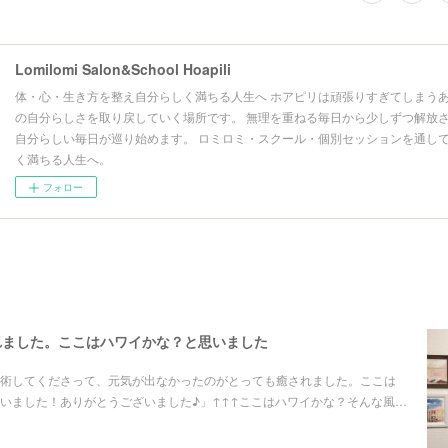
Lomilomi Salon&School Hoapili
体・心・生き方を整え自分らしく満ちる人生へ ホアピリは頑張りすぎてしまうあ
の自分らしさを取り戻していく場所です。 無理を重ねる毎日から少しずつ解放さ
自分らしい毎日が巡り始めます。 ロミロミ・スクール・個別セッションを通して
く満ちる人生へ。
フォロー
れました。ここはハワイかな？と思いました
術してくださって、元気が出なかったのがとっても癒されました。ここは
いました！ありがとうございました♪」↑↑↑ここはハワイかな？そんな風…