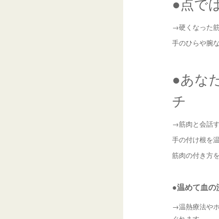
●点で
→硬くなった
手のひらや腕
●あな
チ
→筋肉と会話
手の付け根を
筋肉の付き方
●温めて血の
→温熱療法や
ぐれます。