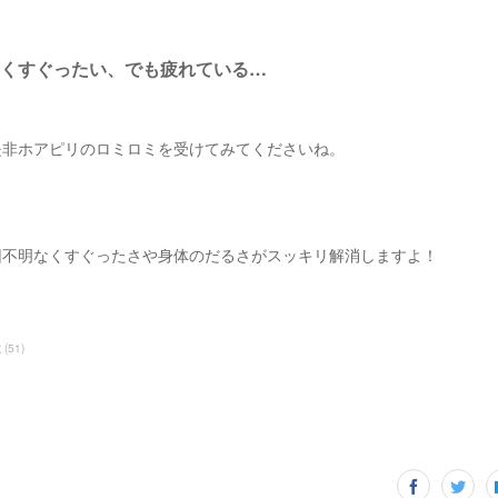
くすぐったい、でも疲れている…
是非ホアピリのロミロミを受けてみてくださいね。
因不明なくすぐったさや身体のだるさがスッキリ解消しますよ！
ミ
(
51
)