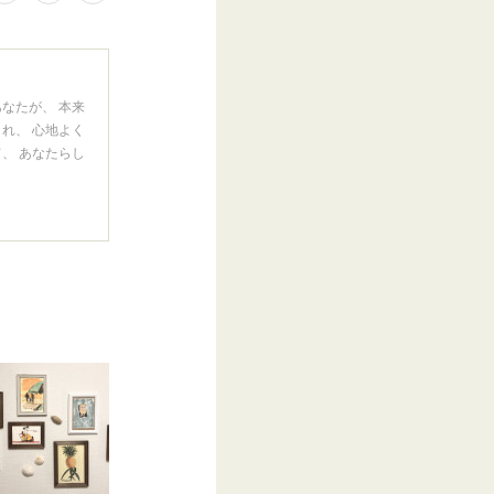
なたが、 本来
れ、 心地よく
、 あなたらし