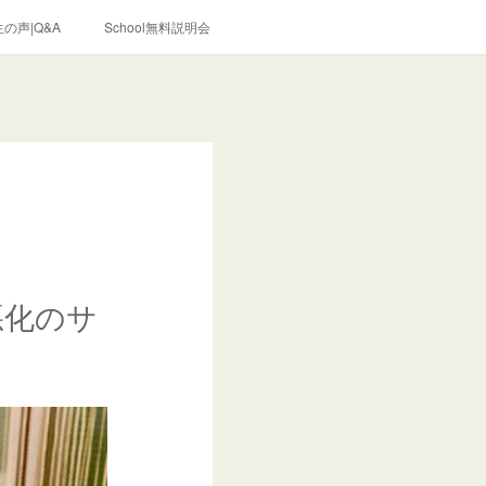
の声|Q&A
School無料説明会
悪化のサ