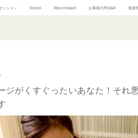
セッション
School
About Hoapili
お客様の声|Q&A
受講生
4
ージがくすぐったいあなた！それ
す