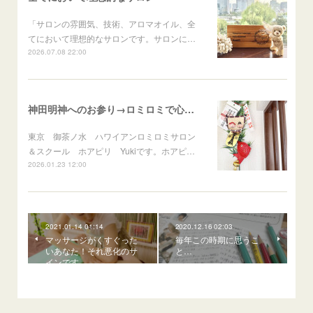
「サロンの雰囲気、技術、アロマオイル、全
てにおいて理想的なサロンです。サロンに…
2026.07.08 22:00
神田明神へのお参り→ロミロミで心身のメンテナンス
東京 御茶ノ水 ハワイアンロミロミサロン
＆スクール ホアピリ Yukiです。ホアピ…
2026.01.23 12:00
2021.01.14 01:14
2020.12.16 02:03
マッサージがくすぐった
毎年この時期に思うこ
いあなた！それ悪化のサ
と…
インです