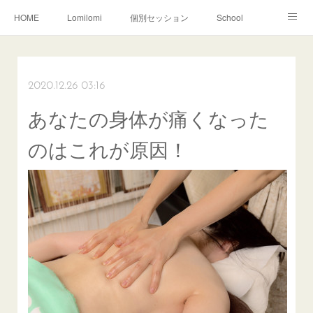
HOME
Lomilomi
個別セッション
School
About Hoapili
お客様の声|Q&A
受講生の声|Q&A
School無料説明会
2020.12.26 03:16
あなたの身体が痛くなった
のはこれが原因！