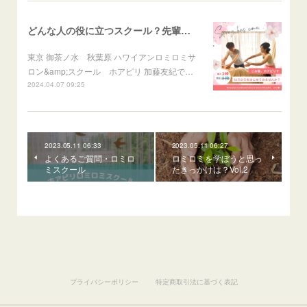
どんな人の役に立つスクール？先輩に聞きました♪
東京 御茶ノ水 秋葉原 ハワイアンロミロミサ
ロン&amp;スクール ホアピリ 加藤友紀で…
2024.04.07 09:25
2023.05.11 06:33
2023.05.11 06:27
よくあるご質問・ロミロ
ロミロミを学ぼうと思っ
ミスクール
たきっかけは？Vol.2
プライバシーポリシー
特定商取引法に基づく表記