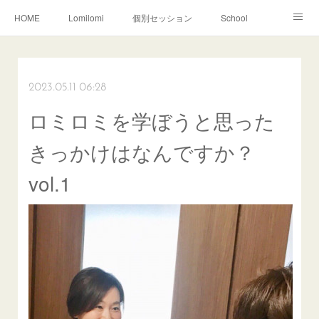
HOME
Lomilomi
個別セッション
School
About Hoapili
お客様の声|Q&A
受講生の声|Q&A
School無料説明会
2023.05.11 06:28
ロミロミを学ぼうと思った
きっかけはなんですか？
vol.1