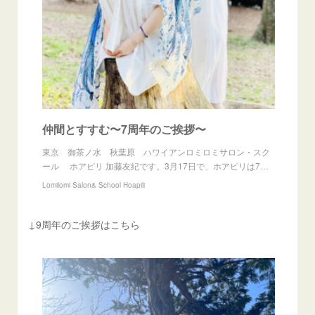
仲間とすすむ〜7周年のご挨拶〜
東京 御茶ノ水 秋葉原 ハワイアンロミロミサロン・スク
ール ホアピリ 加藤友紀です。3月17日で、ホアピリは7…
Lomilomi Salon& School Hoapili
↓9周年のご挨拶はこちら