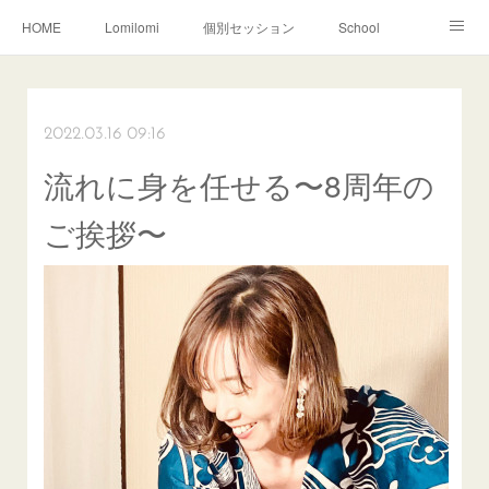
HOME
Lomilomi
個別セッション
School
About Hoapili
お客様の声|Q&A
受講生の声|Q&A
School無料説明会
2022.03.16 09:16
流れに身を任せる〜8周年の
ご挨拶〜