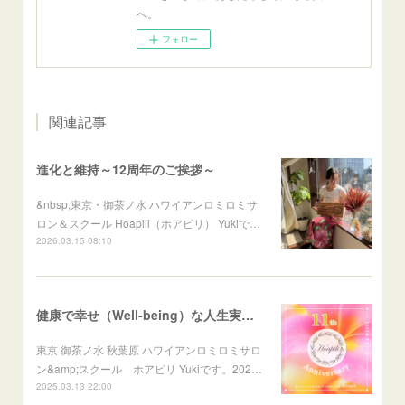
へ。
フォロー
関連記事
進化と維持～12周年のご挨拶～
&nbsp;東京・御茶ノ水 ハワイアンロミロミサ
ロン＆スクール Hoapili（ホアピリ） Yukiで…
2026.03.15 08:10
健康で幸せ（Well-being）な人生実現～11周年のご挨拶～
東京 御茶ノ水 秋葉原 ハワイアンロミロミサロ
ン&amp;スクール ホアピリ Yukiです。202…
2025.03.13 22:00