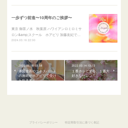
一歩ずつ前進〜10周年のご挨拶〜
東京 御茶ノ水 秋葉原 ハワイアンロミロミサ
ロン&amp;スクール ホアピリ 加藤友紀で…
2024.03.16 22:00
2022.03.18 03:58
2022.03.14 13:12
体質改善のエキスパート
１番ホッとする、１番大
の施術がホアピリで受け
好きなサロン！
られます！
プライバシーポリシー
特定商取引法に基づく表記