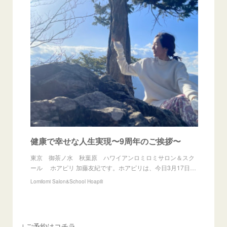
健康で幸せな人生実現〜9周年のご挨拶〜
東京 御茶ノ水 秋葉原 ハワイアンロミロミサロン＆スク
ール ホアピリ 加藤友紀です。ホアピリは、今日3月17日…
Lomilomi Salon&School Hoapili
↓ご予約はコチラ