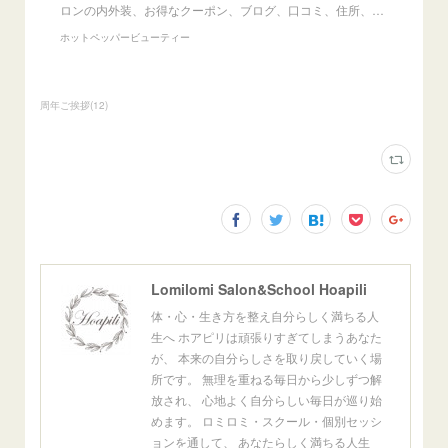
ロンの内外装、お得なクーポン、ブログ、口コミ、住所、…
ホットペッパービューティー
周年ご挨拶
(
12
)
Lomilomi Salon&School Hoapili
体・心・生き方を整え自分らしく満ちる人
生へ ホアピリは頑張りすぎてしまうあなた
が、 本来の自分らしさを取り戻していく場
所です。 無理を重ねる毎日から少しずつ解
放され、 心地よく自分らしい毎日が巡り始
めます。 ロミロミ・スクール・個別セッシ
ョンを通して、 あなたらしく満ちる人生