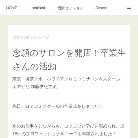
HOME
Lomilomi
個別セッション
School
About Hoapili
お客様の声|Q&A
受講生の声|Q&A
School無料説明会
2022.08.04 07:07
念願のサロンを開店！卒業生
さんの活動
東京 御茶ノ水 ハワイアンロミロミサロン＆スクール
ホアピリ 加藤友紀です。
先日、ロミロミスクールの卒業式をしました✨
別のお仕事をしながらも、コツコツと学びを深められ、全
18回のプロフェッショナルコースを卒業されました！