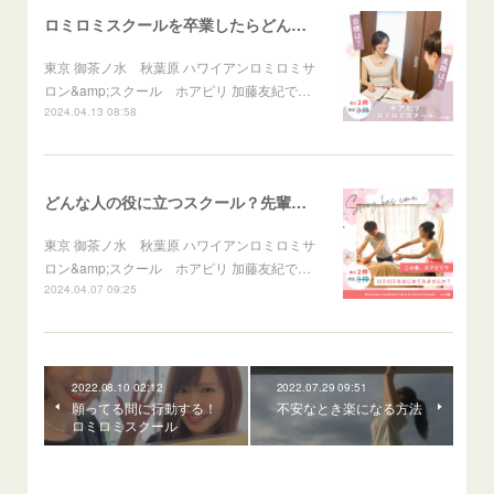
ロミロミスクールを卒業したらどんな自分になれる？
東京 御茶ノ水 秋葉原 ハワイアンロミロミサ
ロン&amp;スクール ホアピリ 加藤友紀で…
2024.04.13 08:58
どんな人の役に立つスクール？先輩に聞きました♪
東京 御茶ノ水 秋葉原 ハワイアンロミロミサ
ロン&amp;スクール ホアピリ 加藤友紀で…
2024.04.07 09:25
2022.08.10 02:12
2022.07.29 09:51
願ってる間に行動する！
不安なとき楽になる方法
ロミロミスクール