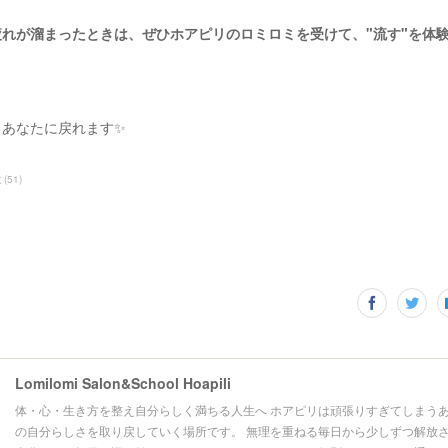
れが溜まったときは、ぜひホアピリのロミロミを受けて、"流す"を体
、あなたに戻れます✨
ミ
(
51
)
Lomilomi Salon&School Hoapili
体・心・生き方を整え自分らしく満ちる人生へ ホアピリは頑張りすぎてしまうあ
の自分らしさを取り戻していく場所です。 無理を重ねる毎日から少しずつ解放さ