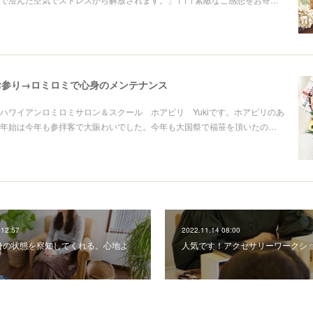
お参り→ロミロミで心身のメンテナンス
ハワイアンロミロミサロン＆スクール ホアピリ Yukiです。ホアピリのあ
年始は今年も参拝客で大賑わいでした。今年も大国祭で福笹を頂いたの…
 12:57
2022.11.14 08:00
身の状態を察知してくれる。心地よ
人気です！アクセサリーワークシ