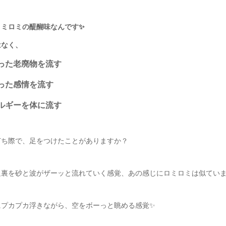
ロミロミの醍醐味なんです✨
はなく、
った老廃物を流す
った感情を流す
ルギーを体に流す
打ち際で、足をつけたことがありますか？
足裏を砂と波がザーッと流れていく感覚、あの感じにロミロミは似てい
にプカプカ浮きながら、空をボーっと眺める感覚✨