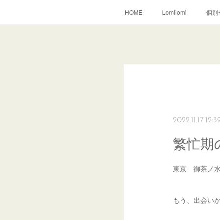
HOME
Lomilomi
個別
2022.11.17 12:3
繁忙期
東京 御茶ノ
もう、出会い