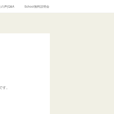
の声|Q&A
School無料説明会
です。