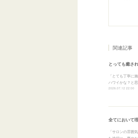
関連記事
とっても癒さ
「とても丁寧に施
ハワイかな？と思
2026.07.12 22:00
全てにおいて
「サロンの雰囲気
た途端に、爽やか