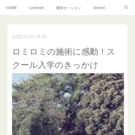
HOME
Lomilomi
個別セッション
School
About Hoapili
お客様の声|Q&A
受講生の声|Q&A
School無料説明会
2022.10.29 08:24
ロミロミの施術に感動！ス
クール入学のきっかけ