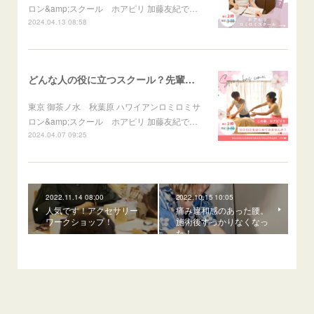
ロン&amp;スクール ホアピリ 加藤友紀で…
2024.04.13 08:58
どんな人の役に立つスクール？先輩に聞きました♪
東京 御茶ノ水 秋葉原 ハワイアンロミロミサ
ロン&amp;スクール ホアピリ 加藤友紀で…
2024.04.07 09:25
2022.11.14 08:00
2022.10.15 10:05
人気です！アクセサリー
痛み違和感のあった腰。
ワークショップ！
施術後すっかりなくなっ
た！