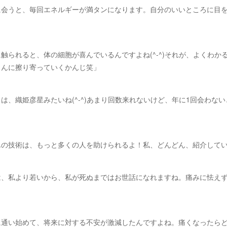
に会うと、毎回エネルギーが満タンになります。自分のいいところに目
に触られると、体の細胞が喜んでいるんですよね(^-^)それが、よくわか
さんに擦り寄っていくかんじ笑」
とは、織姫彦星みたいね(^-^)あまり回数来れないけど、年に1回会わな
んの技術は、もっと多くの人を助けられるよ！私、どんどん、紹介して
は、私より若いから、私が死ぬまではお世話になれますね。痛みに怯え
に通い始めて、将来に対する不安が激減したんですよね。痛くなったら