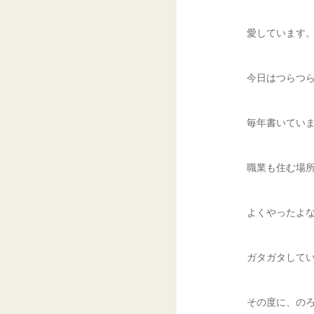
愛しています
今日はつらつ
毎年書いてい
職業も住む場
よくやったよ
ガタガタして
その度に、の