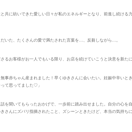
様と共に紡いできた愛しい日々が私のエネルギーとなり、前進し続ける
ただいた、たくさんの愛で満たされた言葉を…、反芻しながら…。
ださるお客様がお一人でもいる限り、お店を続けていこうと決意を新た
、無事赤ちゃん産まれました！早くゆきさんに会いたい。妊娠中辛いと
ーって思ってました♡」
に話を聞いてもらったおかげで、一歩前に踏み出せました。自分の心を
きさんにズバリ指摘されたこと、ズシーンときたけど、本当の気持ちに気