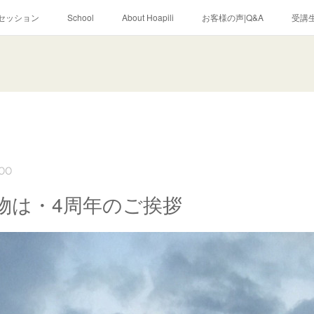
セッション
School
About Hoapili
お客様の声|Q&A
受講生
:00
物は・4周年のご挨拶