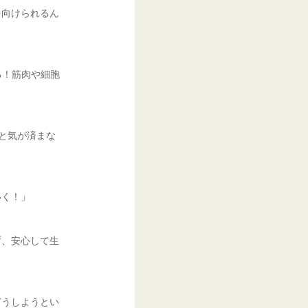
を向けられるん
る！筋肉や細胞
いと気が済まな
いく！」
ず、安心して生
どうしようとい