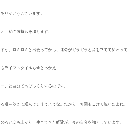
。ありがとうございます。
らと、私の気持ちを綴ります。
ますが、ロミロミと出会ってから、運命がガラガラと音を立てて変わっ
所もライフスタイルも全とっかえ！！
なー、と自分でもびっくりするのです。
いる道を敢えて選んでしまうような。だから、何回もこけて泣いたよね
ろのろと立ち上がり、生きてきた経験が、今の自分を強くしています。