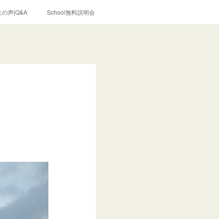
の声|Q&A
School無料説明会