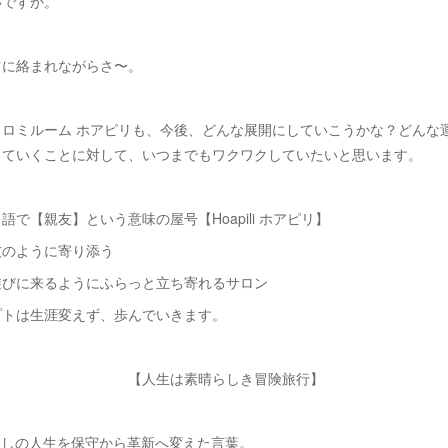
いですか。
ツに絡まれながらさ〜。
ミロミルーム ホアピリも、今後、どんな展開にしていこうかな？どんな
っていくことに対して、いつまでもワクワクしていたいと思います。
語で【親友】という意味の屋号【Hoapili ホアピリ】
友のように寄り添う
遊びに来るようにふらっと立ち寄れるサロン
プトは生涯変えず、歩んでいきます。
【人生は素晴らしき冒険旅行】
たしの人生を保守から革新へ変えた言葉。