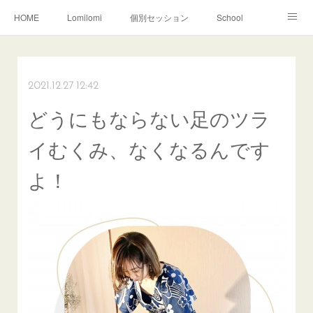
HOME
Lomilomi
個別セッション
School
About Hoapili
お客様の声|Q&A
受講生の声|Q&A
School無料説明会
2021.12.27 12:42
どうにもならない足のツラ
イむくみ、なくなるんです
よ！