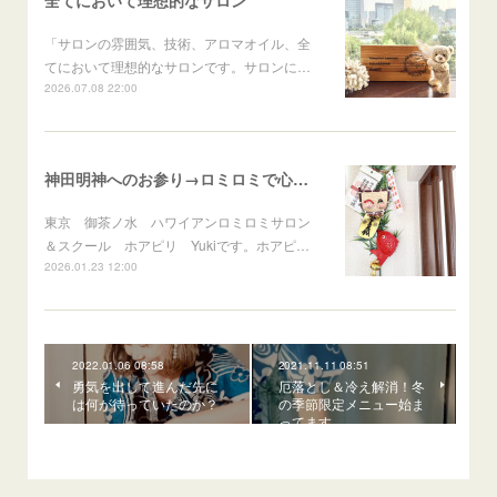
「サロンの雰囲気、技術、アロマオイル、全
てにおいて理想的なサロンです。サロンに…
2026.07.08 22:00
神田明神へのお参り→ロミロミで心身のメンテナンス
東京 御茶ノ水 ハワイアンロミロミサロン
＆スクール ホアピリ Yukiです。ホアピ…
2026.01.23 12:00
2022.01.06 08:58
2021.11.11 08:51
勇気を出して進んだ先に
厄落とし＆冷え解消！冬
は何が待っていたのか？
の季節限定メニュー始ま
ってます