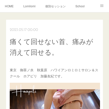
HOME
Lomilomi
個別セッション
School
About Hoapili
お客様の声|Q&A
受講生の声|Q&A
School無料説明会
2023.05.17 00:00
痛くて回せない首、痛みが
消えて回せる。
東京 御茶ノ水 秋葉原 ハワイアンロミロミサロン＆ス
クール ホアピリ 加藤友紀です。