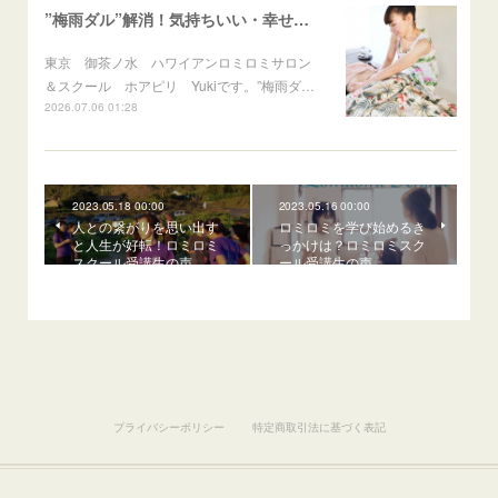
”梅雨ダル”解消！気持ちいい・幸せ・スッキリ最高
東京 御茶ノ水 ハワイアンロミロミサロン
＆スクール ホアピリ Yukiです。”梅雨ダ…
2026.07.06 01:28
2023.05.18 00:00
2023.05.16 00:00
人との繋がりを思い出す
ロミロミを学び始めるき
と人生が好転！ロミロミ
っかけは？ロミロミスク
スクール受講生の声
ール受講生の声
プライバシーポリシー
特定商取引法に基づく表記