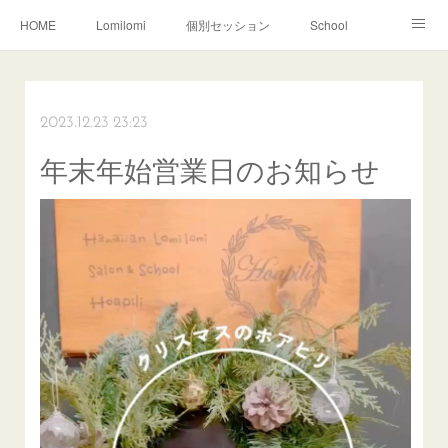
HOME
Lomilomi
個別セッション
School
About Hoapili
お客様の声|Q&A
受講生の声|Q&A
School無料説明会
2023.12.23 23:23
年末年始営業日のお知らせ