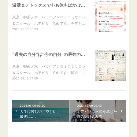
温活＆デトックスで心も体もぽかぽかに♪冬のスペシャルメニュー
東京 御茶ノ水 ハワイアンロミロミサロン
＆スクール ホアピリ Yukiです。今年も…
2025.11.13 06:33
”過去の自分”は”今の自分”の最強の応援団！
東京 御茶ノ水 ハワイアンロミロミサロン
＆スクール ホアピリ Yukiです。最近、…
2025.08.12 07:05
2024.01.09 09:20
2023.12.09 09:43
人生は苦しい、空しい、
ホアピリは不調を感じた
最後は…。
時の駆け込み寺