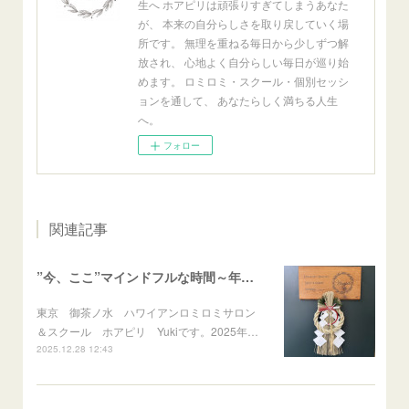
生へ ホアピリは頑張りすぎてしまうあなた
が、 本来の自分らしさを取り戻していく場
所です。 無理を重ねる毎日から少しずつ解
放され、 心地よく自分らしい毎日が巡り始
めます。 ロミロミ・スクール・個別セッシ
ョンを通して、 あなたらしく満ちる人生
へ。
フォロー
関連記事
”今、ここ”マインドフルな時間～年末のご挨拶～
東京 御茶ノ水 ハワイアンロミロミサロン
＆スクール ホアピリ Yukiです。2025年…
2025.12.28 12:43