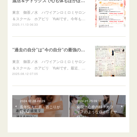
温活＆デトックスで心も体もぽかぽかに♪冬のスペシャルメニュー
東京 御茶ノ水 ハワイアンロミロミサロン
＆スクール ホアピリ Yukiです。今年も…
2025.11.13 06:33
”過去の自分”は”今の自分”の最強の応援団！
東京 御茶ノ水 ハワイアンロミロミサロン
＆スクール ホアピリ Yukiです。最近、…
2025.08.12 07:05
2024.02.28 09:29
2024.01.25 09:11
長年悩んだ肩・首こりが
病院？心療内科？カフ
軽い♪
ェ？のようなロミロミサ
ロン