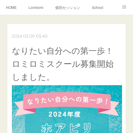
HOME
Lomilomi
個別セッション
School
About Hoapili
お客様の声|Q&A
受講生の声|Q&A
School無料説明会
2024.02.09 02:40
なりたい自分への第一歩！
ロミロミスクール募集開始
しました。