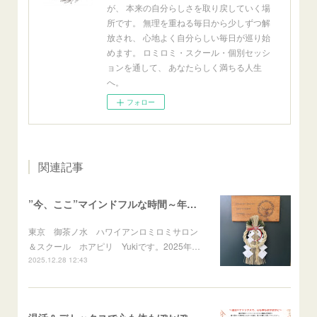
が、 本来の自分らしさを取り戻していく場
所です。 無理を重ねる毎日から少しずつ解
放され、 心地よく自分らしい毎日が巡り始
めます。 ロミロミ・スクール・個別セッシ
ョンを通して、 あなたらしく満ちる人生
へ。
フォロー
関連記事
”今、ここ”マインドフルな時間～年末のご挨拶～
東京 御茶ノ水 ハワイアンロミロミサロン
＆スクール ホアピリ Yukiです。2025年…
2025.12.28 12:43