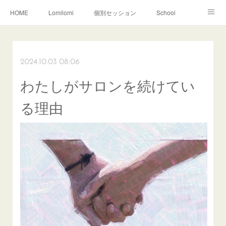
HOME
Lomilomi
個別セッション
School
About Hoapili
お客様の声|Q&A
受講生の声|Q&A
School無料説明会
2024.10.03 08:06
わたしがサロンを続けてい
る理由