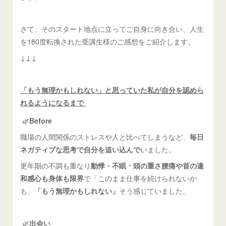
さて、そのスタート地点に立ってご自身に向き合い、人生
を180度転換された受講生様のご感想をご紹介します。
↓↓↓
「もう無理かもしれない」と思っていた私が自分を認めら
れるようになるまで
🌿
Before
職場の人間関係のストレスや人と比べてしまうなど、
毎日
ネガティブな思考で自分を追い込んで
いました。
更年期の不調も重なり
動悸・不眠・頭の重さ腰痛や首の違
和感心も身体も限界
で「このまま仕事を続けられないか
も」
「もう無理かもしれない」
そう感じていました。
🌿
出会い