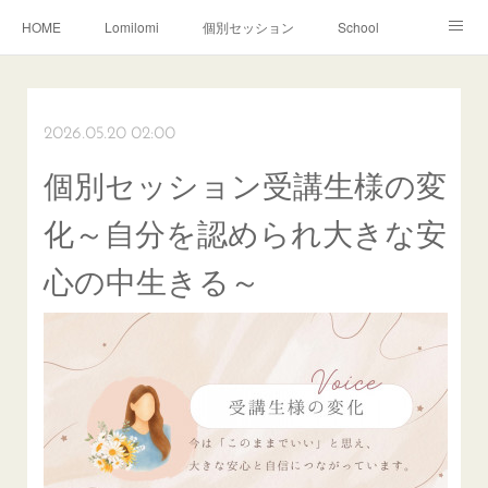
HOME
Lomilomi
個別セッション
School
About Hoapili
お客様の声|Q&A
受講生の声|Q&A
School無料説明会
2026.05.20 02:00
個別セッション受講生様の変
化～自分を認められ大きな安
心の中生きる～