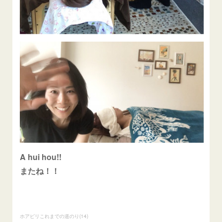
A hui hou!!
またね！！
ホアピリこれまでの道のり
(
14
)