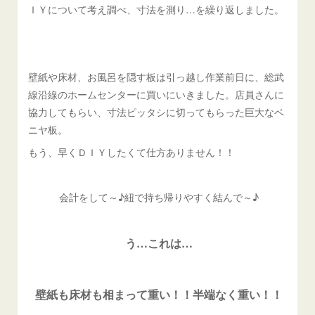
ＩＹについて考え調べ、寸法を測り…を繰り返しました。
壁紙や床材、お風呂を隠す板は引っ越し作業前日に、総武
線沿線のホームセンターに買いにいきました。店員さんに
協力してもらい、寸法ピッタシに切ってもらった巨大なベ
ニヤ板。
もう、早くＤＩＹしたくて仕方ありません！！
会計をして～♪紐で持ち帰りやすく結んで～♪
う…これは…
壁紙も床材も相まって重い！！半端なく重い！！