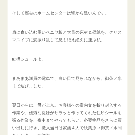
そして都会のホームセンターは駅から遠いんです。
肩に食い込む重いベニヤ板と大量の床材＆壁紙を、クリス
マスイブに髪振り乱して息も絶え絶えに運ぶ私。
結構シュールよ。
まあまあ満員の電車で、白い目で見られながら、御茶ノ水
まで運びました。
翌日からは、母が上京。お客様への案内文を折り封入する
作業や、優秀な従妹がサラッと作ってくれた住所シールを
張る作業を、夜中までやってもらい、必要物品をさらに買
い出しに行き、搬入当日は家族４人で秋葉原→御茶ノ水間
をレンタカーで往復。