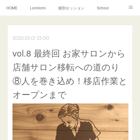
HOME
Lomilomi
個別セッション
School
About Hoapili
お客様の声|Q&A
受講生の声|Q&A
School無料説明会
2020.05.01 23:00
vol.8 最終回 お家サロンから
店舗サロン移転への道のり
⑧人を巻き込め！移店作業と
オープンまで