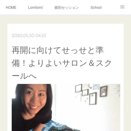
HOME
Lomilomi
個別セッション
School
About Hoapili
お客様の声|Q&A
受講生の声|Q&A
School無料説明会
2020.05.30 04:23
再開に向けてせっせと準
備！よりよいサロン＆スク
ールへ