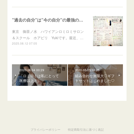
”過去の自分”は”今の自分”の最強の応援団！
東京 御茶ノ水 ハワイアンロミロミサロン
＆スクール ホアピリ Yukiです。最近、…
2025.08.12 07:05
2020.06.04 00:29
2020.05.25 10:25
「ロミロミは私にとって
組み合わせ無限大♡ギフ
医療以上！」
トセットはじめました♡
プライバシーポリシー
特定商取引法に基づく表記