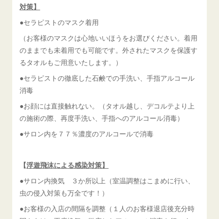
対策】
●セラピストのマスク着用
（お客様のマスクは心地いいほうをお選びください。着用
のままでも未着用でも可能です。外されたマスクを保護す
るタオルもご用意いたします。）
●セラピストの徹底した石鹸での手洗い、手指アルコール
消毒
●お顔には直接触れない。（タオル越し、デコルテより上
の施術の際、再度手洗い、手指へのアルコール消毒）
●サロン内を７７％濃度のアルコールで消毒
【
浮遊飛沫による感染対策】
●サロン内換気 ３か所以上（室温調整はこまめに行い、
虫の侵入対策も万全です！）
●お客様の入店の間隔を調整（１人のお客様退店後充分時