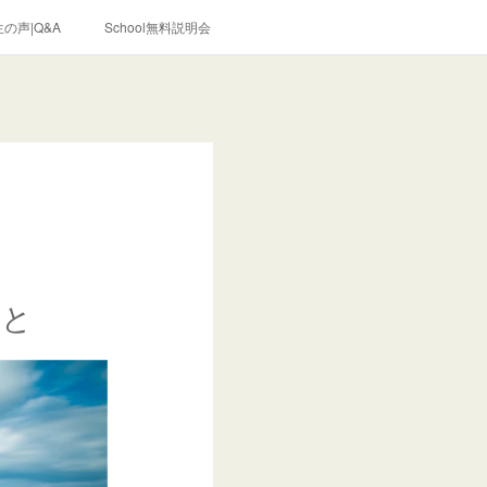
の声|Q&A
School無料説明会
こと