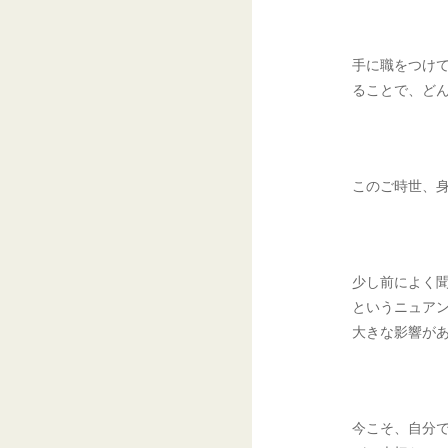
手に職をつけ
ることで、ど
このご時世、
少し前によく
というニュア
大きな影響が
今こそ、自分