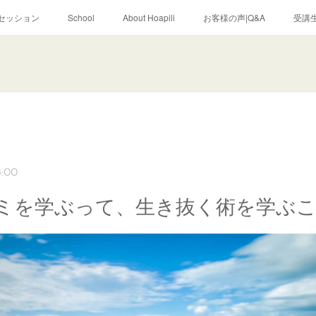
セッション
School
About Hoapili
お客様の声|Q&A
受講生
4:00
ミを学ぶって、生き抜く術を学ぶ