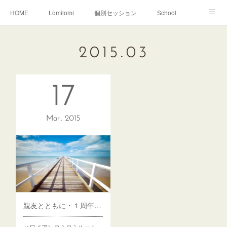
HOME
Lomilomi
個別セッション
School
About Hoapili
お客様の声|Q&A
受講生の声|Q&A
2015
.
03
School無料説明会
17
Mar
2015
親友とともに・１周年のご挨拶
ハワイアンロミロミルーム