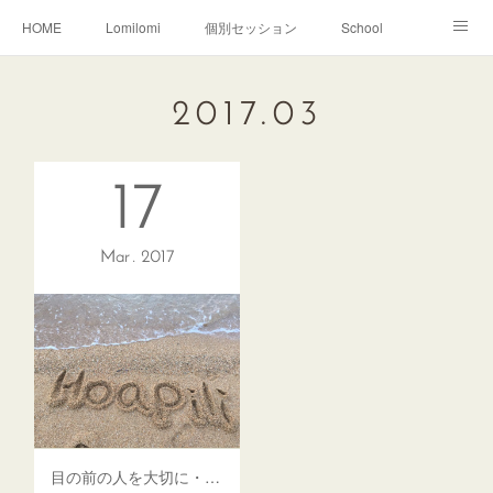
HOME
Lomilomi
個別セッション
School
About Hoapili
お客様の声|Q&A
受講生の声|Q&A
2017
.
03
School無料説明会
17
Mar
2017
目の前の人を大切に・3周年のご挨拶