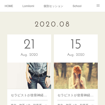
HOME
Lomilomi
個別セッション
School
About Hoapili
お客様の声|Q&A
受講生の声|Q&A
2020
.
08
School無料説明会
21
15
Aug
2020
Aug
2020
セラピストが坐骨神経痛になった件vol.2間違いだらけの治療の選択！
セラピストが坐骨神経痛になった件vol.1発症のその時何が！？
東京 御茶ノ水 秋葉原 ハ
東京 御茶ノ水 秋葉原 ハ