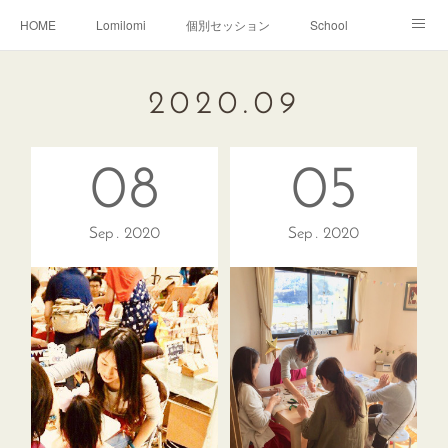
HOME
Lomilomi
個別セッション
School
About Hoapili
お客様の声|Q&A
受講生の声|Q&A
2020
.
09
School無料説明会
08
05
Sep
2020
Sep
2020