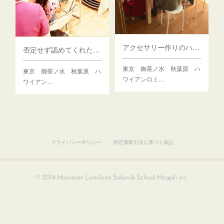
アクセサリー作りのハードルが一気に下がった！
否定せず認めてくれた！最後までできたワケ
東京 御茶ノ水 秋葉原 ハ
東京 御茶ノ水 秋葉原 ハ
ワイアンロミ…
ワイアン…
プライバシーポリシー
特定商取引法に基づく表記
© 2014 Hawaiian Lomilomi Salon & School Hoapili inc.