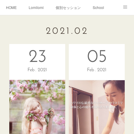
HOME
Lomilomi
個別セッション
School
About Hoapili
お客様の声|Q&A
受講生の声|Q&A
2021
.
02
School無料説明会
23
05
Feb
2021
Feb
2021