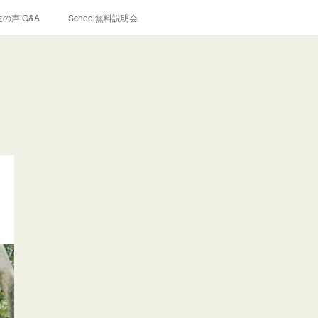
の声|Q&A
School無料説明会