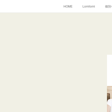
HOME
Lomilomi
個別