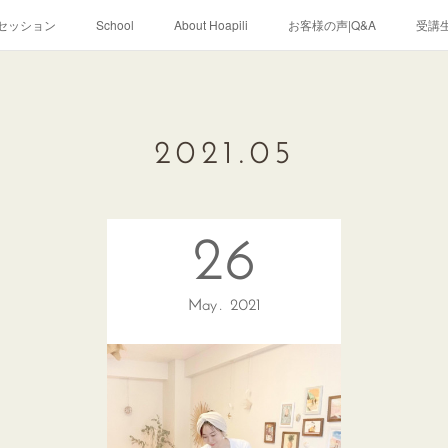
セッション
School
About Hoapili
お客様の声|Q&A
受講生
2021
.
05
26
May
2021