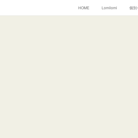
HOME
Lomilomi
個別