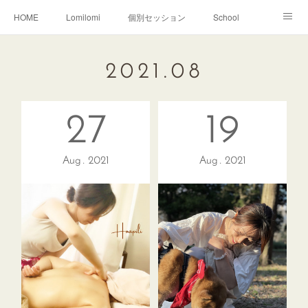
HOME
Lomilomi
個別セッション
School
About Hoapili
お客様の声|Q&A
受講生の声|Q&A
2021
.
08
School無料説明会
27
19
Aug
2021
Aug
2021