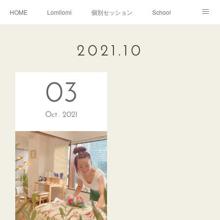
HOME
Lomilomi
個別セッション
School
About Hoapili
お客様の声|Q&A
受講生の声|Q&A
2021
.
10
School無料説明会
03
Oct
2021