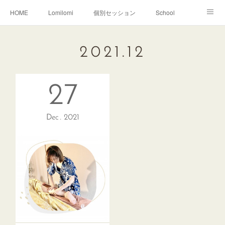
HOME
Lomilomi
個別セッション
School
About Hoapili
お客様の声|Q&A
受講生の声|Q&A
2021
.
12
School無料説明会
27
Dec
2021