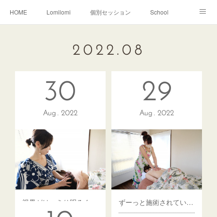
HOME
Lomilomi
個別セッション
School
About Hoapili
お客様の声|Q&A
受講生の声|Q&A
2022
.
08
School無料説明会
30
29
Aug
2022
Aug
2022
視界がはっきり明るく！顔に艶がでた
ずーっと施術されていたい！心に寄り添ってくれる施術。