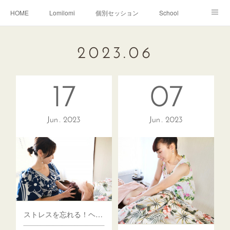
HOME
Lomilomi
個別セッション
School
About Hoapili
お客様の声|Q&A
受講生の声|Q&A
2023
.
06
School無料説明会
17
07
Jun
2023
Jun
2023
ストレスを忘れる！ヘッドスパ