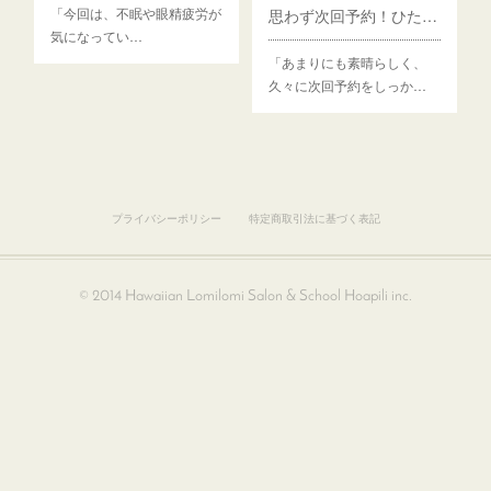
「今回は、不眠や眼精疲労が
思わず次回予約！ひたすら新鮮な気持ちになるロミロミ
気になってい…
「あまりにも素晴らしく、
久々に次回予約をしっか…
プライバシーポリシー
特定商取引法に基づく表記
© 2014 Hawaiian Lomilomi Salon & School Hoapili inc.