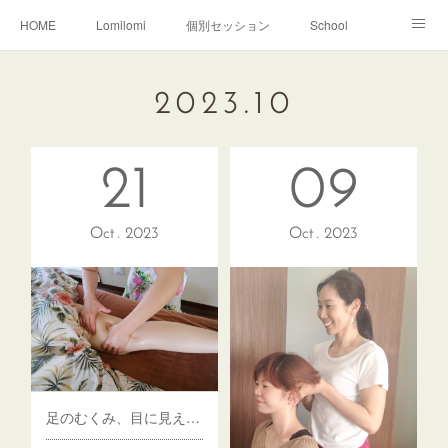
HOME
Lomilomi
個別セッション
School
About Hoapili
お客様の声|Q&A
受講生の声|Q&A
2023
.
10
School無料説明会
21
09
Oct
2023
Oct
2023
足のむくみ、目に見えてわかるほどスッキリ！