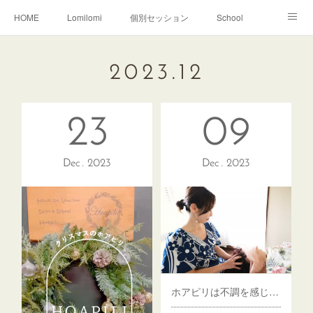
HOME
Lomilomi
個別セッション
School
About Hoapili
お客様の声|Q&A
受講生の声|Q&A
2023
.
12
School無料説明会
23
09
Dec
2023
Dec
2023
ホアピリは不調を感じた時の駆け込み寺