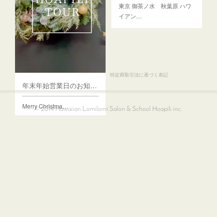
東京 御茶ノ水 秋葉原 ハワ
イアン…
プライバシーポリシー
特定商取引法に基づく表記
年末年始営業日のお知らせ
Merry Christma…
© 2014 Hawaiian Lomilomi Salon & School Hoapili inc.