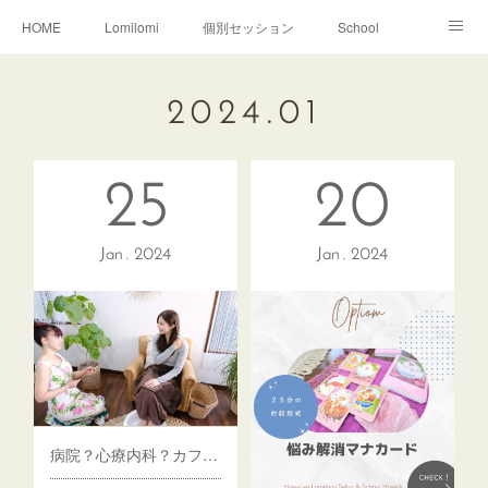
HOME
Lomilomi
個別セッション
School
About Hoapili
お客様の声|Q&A
受講生の声|Q&A
2024
.
01
School無料説明会
25
20
Jan
2024
Jan
2024
病院？心療内科？カフェ？のようなロミロミサロン