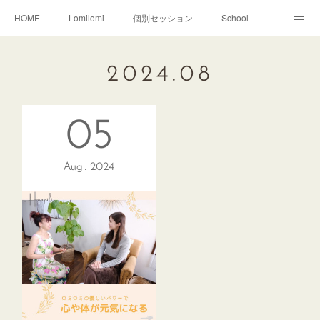
HOME
Lomilomi
個別セッション
School
About Hoapili
お客様の声|Q&A
受講生の声|Q&A
2024
.
08
School無料説明会
05
Aug
2024