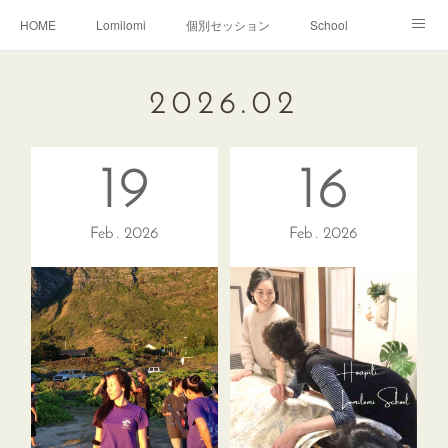
HOME
Lomilomi
個別セッション
School
About Hoapili
お客様の声|Q&A
受講生の声|Q&A
2026
.
02
School無料説明会
19
16
Feb
2026
Feb
2026