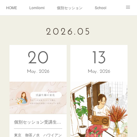
HOME
Lomilomi
個別セッション
School
About Hoapili
お客様の声|Q&A
受講生の声|Q&A
2026
.
05
School無料説明会
20
13
May
2026
May
2026
個別セッション受講生様の変化～自分を認められ大きな安心の中生きる～
東京 御茶ノ水 ハワイアン