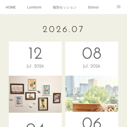
HOME
Lomilomi
個別セッション
School
About Hoapili
お客様の声|Q&A
受講生の声|Q&A
2026
.
07
School無料説明会
12
08
Jul
2026
Jul
2026
06
とっても癒されました。ここはハワイかな？と思いました