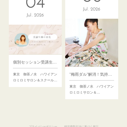
04
「とても丁寧に施術してくだ
全てにおいて理想的なサロン
Jul
2026
さって、元気が出なかった…
Jul
2026
「サロンの雰囲気、…
個別セッション受講生様の変化～勇気を出して進むと変わる未来～
”梅雨ダル”解消！気持ちいい・幸せ・スッキリ最高
東京 御茶ノ水 ハワイアン
ロミロミサロン＆スクール…
東京 御茶ノ水 ハワイアン
ロミロミサロン＆…
プライバシーポリシー
特定商取引法に基づく表記