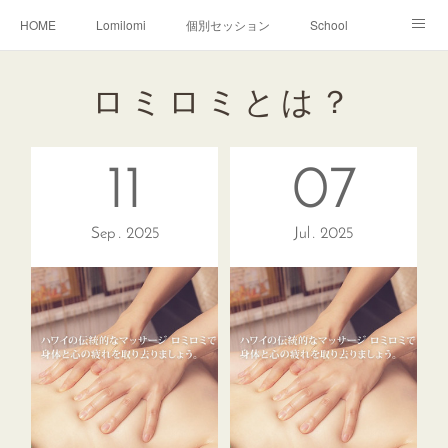
HOME
Lomilomi
個別セッション
School
About Hoapili
お客様の声|Q&A
受講生の声|Q&A
ロミロミとは？
School無料説明会
11
07
Sep
2025
Jul
2025