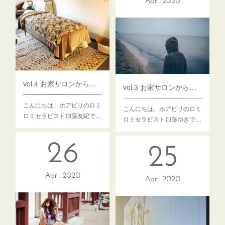
Apr
2020
vol.4 お家サロンから店舗サロン移転への道のり④なんで私、物件探してるんだろう？
vol.3 お家サロンから店舗サロン移転への道のり③早速暗礁に乗り上げる編
こんにちは。ホアピリのロミ
こんにちは。ホアピリのロミ
ロミセラピスト加藤友紀で…
ロミセラピスト加藤ゆきで…
26
25
Apr
2020
Apr
2020