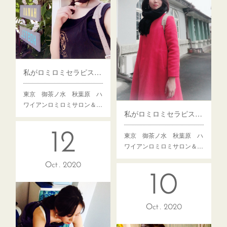
私がロミロミセラピストになった理由vol.4 私のルーツはハワイだった！？
東京 御茶ノ水 秋葉原 ハ
ワイアンロミロミサロン＆…
私がロミロミセラピストになった理由 vol.3 感情のフタを外したら…
12
東京 御茶ノ水 秋葉原 ハ
ワイアンロミロミサロン＆…
Oct
2020
10
Oct
2020