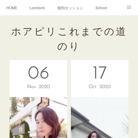
HOME
Lomilomi
個別セッション
School
About Hoapili
お客様の声|Q&A
受講生の声|Q&A
ホアピリこれまでの道
School無料説明会
のり
06
17
Nov
2020
Oct
2020