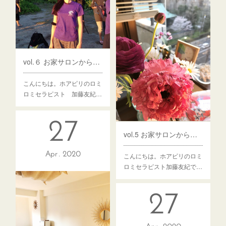
vol.６ お家サロンから店舗サロン移転への道のり⑥今度こそ運命！立ちはだかる困難編
こんにちは。ホアピリのロミ
ロミセラピスト 加藤友紀…
27
vol.5 お家サロンから店舗サロン移転への道のり⑤とうとう！これは運命の物件！？
Apr
2020
こんにちは。ホアピリのロミ
ロミセラピスト加藤友紀で…
27