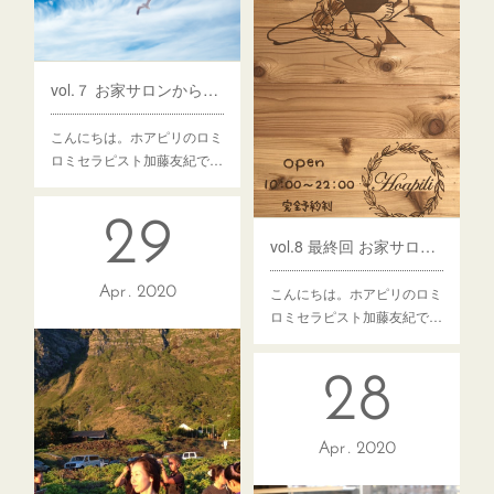
vol.７ お家サロンから店舗サロン移転への道のり⑦喜びも束の間怒涛の手続き、入居まで編
こんにちは。ホアピリのロミ
ロミセラピスト加藤友紀で…
29
vol.8 最終回 お家サロンから店舗サロン移転への道のり⑧人を巻き込め！移店作業とオープンまで
こんにちは。ホアピリのロミ
Apr
2020
ロミセラピスト加藤友紀で…
28
Apr
2020