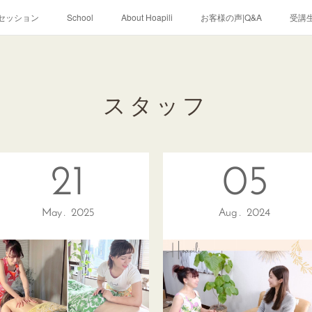
セッション
School
About Hoapili
お客様の声|Q&A
受講生
スタッフ
21
05
May
2025
Aug
2024