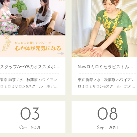
スタッフA〜YAのオススメポイント
Newロミロミセラピストみき加入！です
東京 御茶ノ水 秋葉原 ハワイアン
東京 御茶ノ水 秋葉原 ハワイアン
ロミロミサロン&スクール ホア…
ロミロミサロン&スクール ホア…
03
08
Oct
2021
Sep
2021