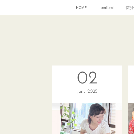
HOME
Lomilomi
個別
02
Jun
2025