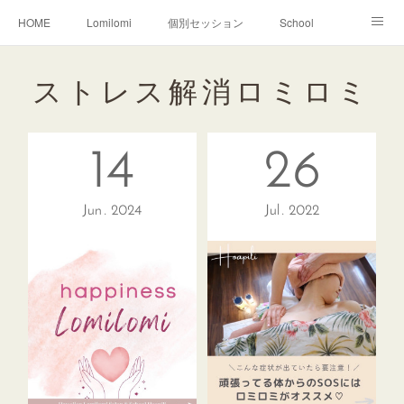
HOME
Lomilomi
個別セッション
School
About Hoapili
お客様の声|Q&A
受講生の声|Q&A
ストレス解消ロミロミ
School無料説明会
14
26
Jun
2024
Jul
2022