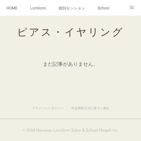
HOME
Lomilomi
個別セッション
School
About Hoapili
お客様の声|Q&A
受講生の声|Q&A
ピアス・イヤリング
School無料説明会
まだ記事がありません。
プライバシーポリシー
特定商取引法に基づく表記
© 2014 Hawaiian Lomilomi Salon & School Hoapili inc.