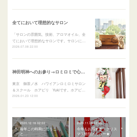
全てにおいて理想的なサロン
「サロンの雰囲気、技術、アロマオイル、全
てにおいて理想的なサロンです。サロンに…
2026.07.08 22:00
神田明神へのお参り→ロミロミで心身のメンテナンス
東京 御茶ノ水 ハワイアンロミロミサロン
＆スクール ホアピリ Yukiです。ホアピ…
2026.01.23 12:00
2020.12.16 02:03
2020.11.09 12:45
毎年この時期に思うこ
今年もお得すぎ！クリス
と…
マス特別メニュー★