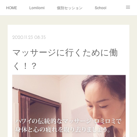
HOME
Lomilomi
個別セッション
School
About Hoapili
お客様の声|Q&A
受講生の声|Q&A
School無料説明会
2020.11.23 08:35
マッサージに行くために働
く！？