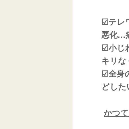
☑テレ
悪化…
☑小じ
キリな
☑全身
どした
かつて