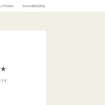
の声|Q&A
School無料説明会
★
紀です。