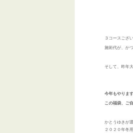
３コースござ
施術代が、か
そして、昨年
今年もやりま
この福袋、ご
かとうゆきが
２０２０年冬