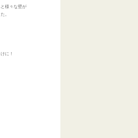
…
と様々な壁が
した。
らけに！