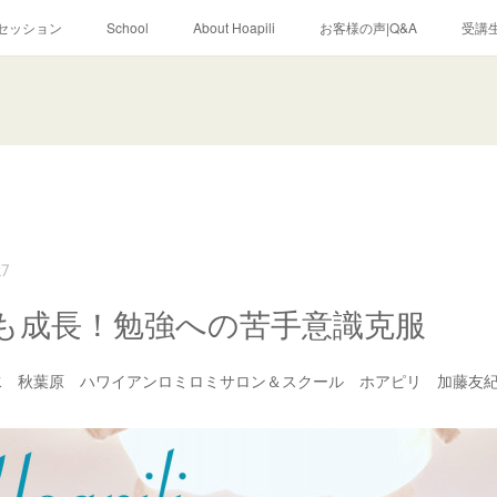
セッション
School
About Hoapili
お客様の声|Q&A
受講生
27
も成長！勉強への苦手意識克服
水 秋葉原 ハワイアンロミロミサロン＆スクール ホアピリ 加藤友