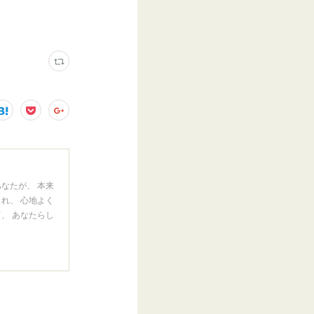
なたが、 本来
れ、 心地よく
、 あなたらし