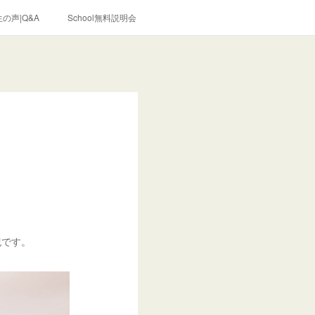
の声|Q&A
School無料説明会
紀です。