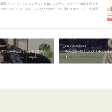
秋葉原 ハワイアンロミロミサロン&amp;スクール ホアピリ 加藤友紀です。
リのロミロミスクールが、どんな人の役に立つと思いますか？"と、先輩受…
 09:17
2021.06.03 02:04
のアプローチかよくわかる！充実の
今の状況を変えたい方！今こそ学
す。